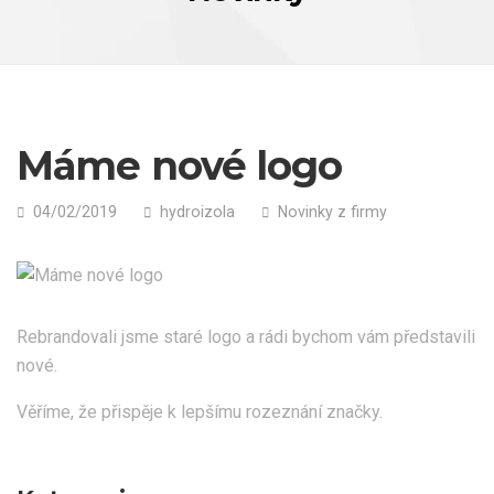
Máme nové logo
04/02/2019
hydroizola
Novinky z firmy
Rebrandovali jsme staré logo a rádi bychom vám představili
nové.
Věříme, že přispěje k lepšímu rozeznání značky.