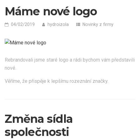
Máme nové logo
04/02/2019
hydroizola
Novinky z firmy
Rebrandovali jsme staré logo a rádi bychom vám představili
nové.
Věříme, že přispěje k lepšímu rozeznání značky.
Změna sídla
společnosti