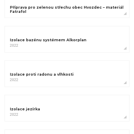
Příprava pro zelenou střechu obec Hvozdec – materiál
Fatrafol
Izolace bazénu systémem Alkorplan
2022
Izolace proti radonu a vlhkosti
2022
Izolace jezírka
2022