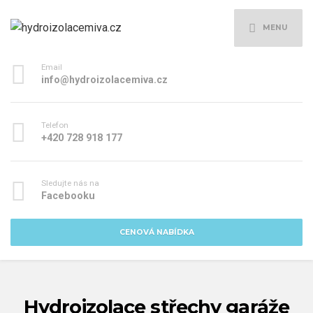
MENU
Email
info@hydroizolacemiva.cz
Telefon
+420 728 918 177
Sledujte nás na
Facebooku
CENOVÁ NABÍDKA
Hydroizolace střechy garáže