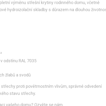
pletní výměnu střešní krytiny rodinného domu, včetně
nové hydroizolační skladby s důrazem na dlouhou životnos
²
v odstínu RAL 7035
ch žlabů a svodů
u střechy proti povětrnostním vlivům, správné odvedení
kého stavu střechy.
laci vašeho domu? Ozvěte se nám.