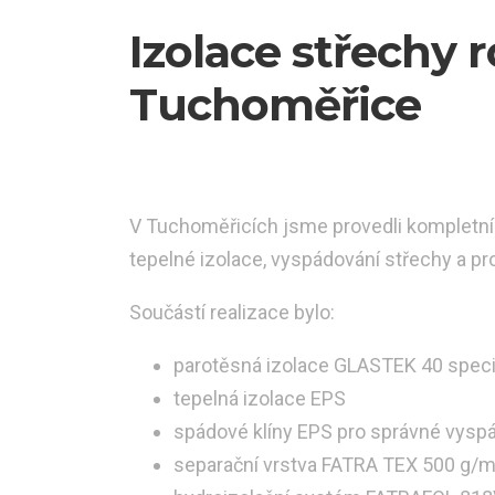
Izolace střechy
Tuchoměřice
V Tuchoměřicích jsme provedli kompletní 
tepelné izolace, vyspádování střechy a pr
Součástí realizace bylo:
parotěsná izolace GLASTEK 40 speci
tepelná izolace EPS
spádové klíny EPS pro správné vysp
separační vrstva FATRA TEX 500 g/m