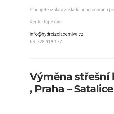
Plánujete izolaci základů nebo ochranu pr
Kontaktujte nás.
info@hydroizolacemiva.cz
tel. 728 918 177
Výměna střešní 
, Praha – Satalice