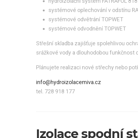
hydroizolační systém FATRAFOL 818V
systémové oplechování v odstínu R
systémové odvětrání TOPWET
systémové odvodnění TOPWET
Střešní skladba zajišťuje spolehlivou och
srážkové vody a dlouhodobou funkčnost c
Plánujete realizaci nové střechy nebo pot
info@hydroizolacemiva.cz
tel. 728 918 177
Izolace spodní s