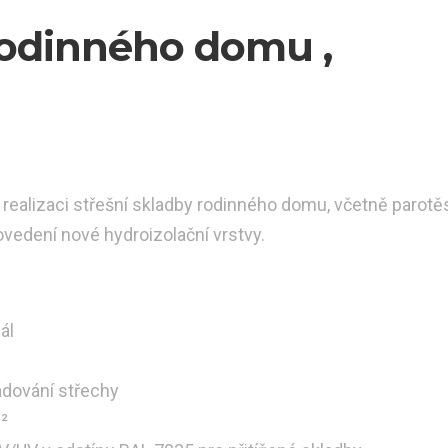
 rodinného domu ,
realizaci střešní skladby rodinného domu, včetně parotě
ovedení nové hydroizolační vrstvy.
ál
ádování střechy
²