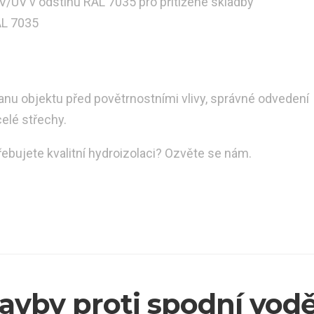
/UV v odstínu RAL 7035 pro přitížené skladby
AL 7035
ranu objektu před povětrnostními vlivy, správné odvedení
elé střechy.
řebujete kvalitní hydroizolaci? Ozvěte se nám.
tavby proti spodní vodě