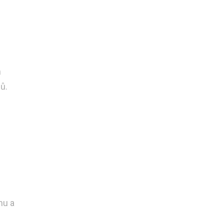
h
ů.
nu a