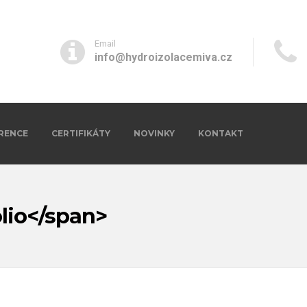
Email
info@hydroizolacemiva.cz
RENCE
CERTIFIKÁTY
NOVINKY
KONTAKT
lio</span>