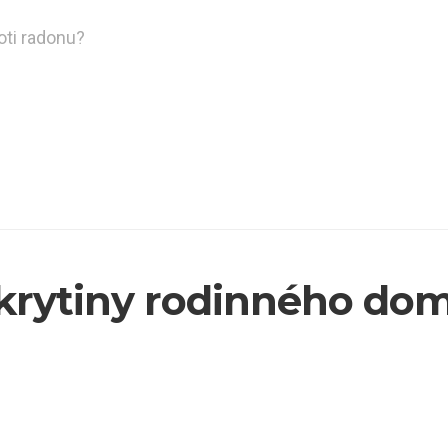
oti radonu?
krytiny rodinného do