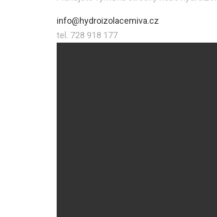
info@hydroizolacemiva.cz
tel. 728 918 177