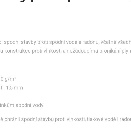
ci spodní stavby proti spodní vodě a radonu, včetně všec
u konstrukce proti vlhkosti a nežádoucímu pronikání plyn
00 g/m²
tl. 1,5 mm
 účinkům spodní vody
 chránil spodní stavbu proti vlhkosti, tlakové vodě i rado