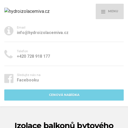
MENU
Email
info@hydroizolacemiva.cz
Telefon
+420 728 918 177
Sledujte nás na
Facebooku
CENOVÁ NABÍDKA
Izolace balkonů bytového