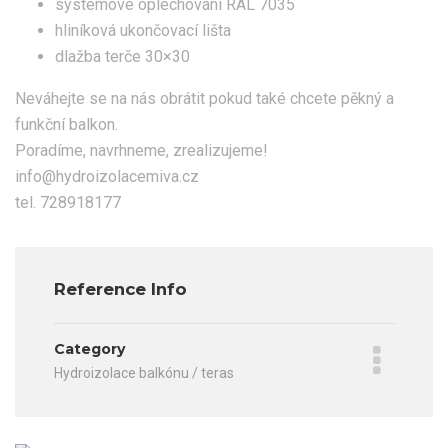
systémové oplechování RAL 7035
⁠hliníková ukončovací lišta
dlažba terče 30×30
Neváhejte se na nás obrátit pokud také chcete pěkný a
funkční balkon.
Poradíme, navrhneme, zrealizujeme!
info@hydroizolacemiva.cz
tel. 728918177
Reference Info
Category
Hydroizolace balkónu / teras