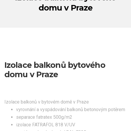
domu v Praze
Izolace balkonů bytového
domu v Praze
Izolace balkonů v bytovém domě v Praze
vyrovnání a vyspádování balkonů betonovým potěrem
separace fatratex 500g/m2
izolace FATRAFOL 818 V/UV