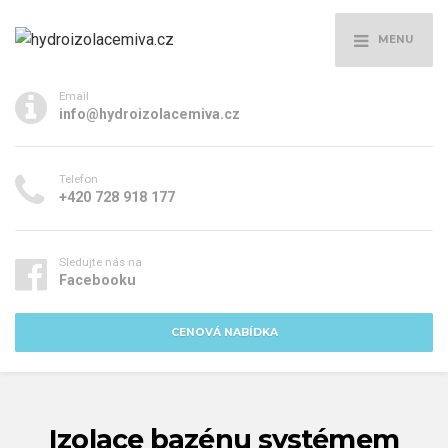
MENU
Email
info@hydroizolacemiva.cz
Telefon
+420 728 918 177
Sledujte nás na
Facebooku
CENOVÁ NABÍDKA
Izolace bazénu systémem