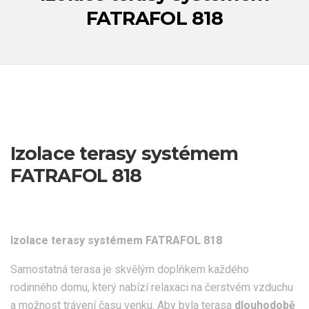
FATRAFOL 818
Izolace terasy systémem
FATRAFOL 818
Izolace terasy systémem FATRAFOL 818
Samostatná terasa je skvělým doplňkem každého
rodinného domu, který nabízí relaxaci na čerstvém vzduchu
a možnost trávení času venku. Aby byla terasa
dlouhodobě