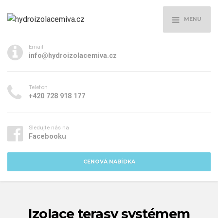
MENU
Email
info@hydroizolacemiva.cz
Telefon
+420 728 918 177
Sledujte nás na
Facebooku
CENOVÁ NABÍDKA
Izolace terasy systémem