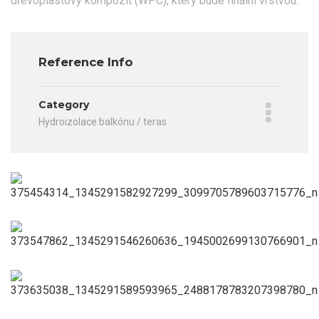
dřevoplastový kompozit (WPC), který bude finální vrstvou.
Reference Info
Category
Hydroizolace balkónu / teras