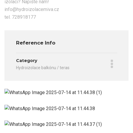
izolaci? Napište nám!
info@hydroizolacemiva.cz
tel. 728918177
Reference Info
Category
Hydroizolace balkónu / teras