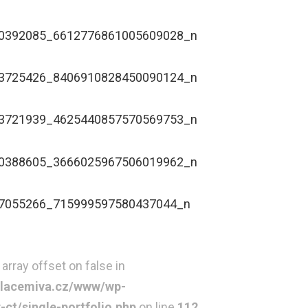
 array offset on false in
lacemiva.cz/www/wp-
t/single-portfolio.php
on line
112