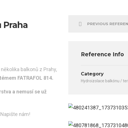
 Praha
PREVIOUS REFERE
Reference Info
 několika balkonů z Prahy,
Category
stémem FATRAFOL 814.
Hydroizolace balkónu / te
vrstva a nemusí se už
? Napište nám!