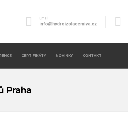
Email
info@hydroizolacemiva.cz
RENCE
CERTIFIKÁTY
NOVINKY
KONTAKT
ů Praha