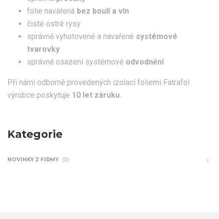
folie navařená
bez boulí a vln
čisté ostré rysy
správně vyhotovené a navařené
systémové
tvarovky
správně osazení systémové
odvodnění
Při námi odborně provedených izolací foliemi Fatrafol
výrobce poskytuje
10 let záruku.
Kategorie
NOVINKY Z FIRMY
(3)