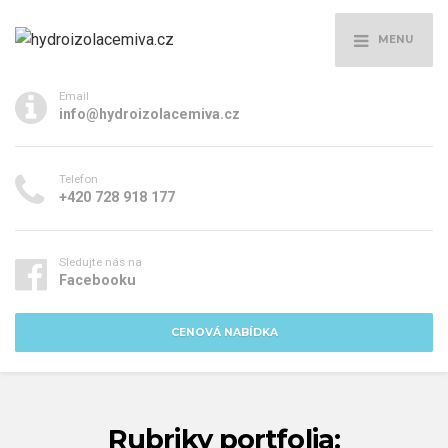
MENU
Email
info@hydroizolacemiva.cz
Telefon
+420 728 918 177
Sledujte nás na
Facebooku
CENOVÁ NABÍDKA
Rubriky portfolia: