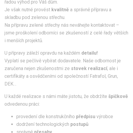
řadou výhod pro Váš dům.
Je však nutné provést
kvalitně
a správně přípravu a
skladbu pod zelenou střechu.
Na přípravu zelené střechy nás neváhejte kontaktovat –
jsme proškolení odborníci se zkušeností z celé řady větších
i menších projektů.
U přípravy záleží opravdu na každém
detailu!
Vyplatí se pečlivě vybírat dodavatele. Naše odbornost je
zaručena nejen zkušenostmi ze
stovek realizací
, ale i
certifikáty a osvědčeními od společností Fatrafol, Grun,
DEK…
U každé realizace s námi máte jistotu, že obdržíte
špičkově
odvedenou práci:
provedení dle konstrukčního
předpisu
výrobce
dodržení technologických
postupů
správné
přesahy