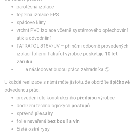
parotěsná izolace
tepelná izolace EPS
spádové klíny
vrchní PVC izolace včetně systémového oplechování
atik a odvodnění
FATRAFOL 818V/UV – při námi odborně provedených
izolací foliemi Fatrafol výrobce poskytuje
10 let
záruku.
…….. a následovat budou práce zahradníka 🙂
U každé realizace s námi máte jistotu, že obdržíte
špičkově
odvedenou práci:
provedení dle konstrukčního
předpisu
výrobce
dodržení technologických
postupů
správné
přesahy
folie navařená
bez boulí a vln
čisté ostré rysy