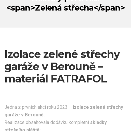
<span>Zelená střecha</span>
Izolace zelené střechy
garáže v Berouně –
materiál FATRAFOL
Jedna z prvních akcí roku 2023 –
izolace zelené střechy
garáže v Berouně.
Realizace obsahovala dodávku kompletní
skladby
střešního pláště: