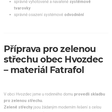
správně vyhotovené a navařené
systémové
tvarovky
správně osazení systémové
odvodnění
Příprava pro zelenou
střechu obec Hvozdec
– materiál Fatrafol
V obci Hvozdec jsme u rodinného domu
provedli skladbu
pro zelenou střechu.
Zelené střechy
jsou žádaným moderním řešení s celou