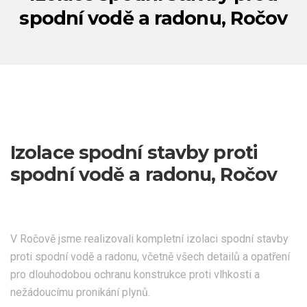
spodní vodě a radonu, Ročov
Izolace spodní stavby proti
spodní vodě a radonu, Ročov
V Ročově jsme realizovali kompletní izolaci spodní stavby
proti spodní vodě a radonu, včetně všech detailů a opatření
pro dlouhodobou ochranu konstrukce proti vlhkosti a
nežádoucímu pronikání plynů.