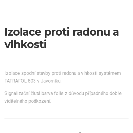
Izolace proti radonu a
vlhkosti
Izolace spodní stavby proti radonu a vlhkosti systémem
FATRAFOL 803 v Javorníku.
Signalizační žlutá barva folie z důvodu případného dobře
viditelného poškození.