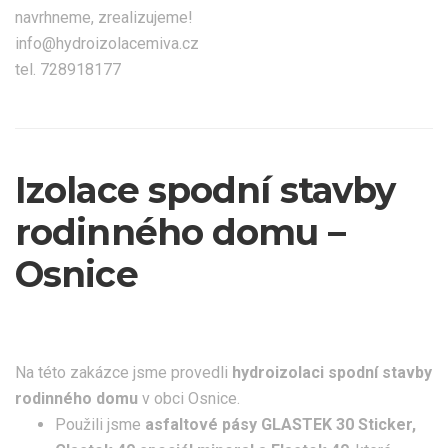
navrhneme, zrealizujeme!
info@hydroizolacemiva.cz
tel. 728918177
Izolace spodní stavby
rodinného domu –
Osnice
Na této zakázce jsme provedli
hydroizolaci spodní stavby
rodinného domu
v obci Osnice.
Použili jsme
asfaltové pásy GLASTEK 30 Sticker,