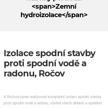
<span>Zemní
hydroizolace</span>
Izolace spodní stavby
proti spodní vodě a
radonu, Ročov
V Ročově jsme realizovali kompletní izolaci spodní stavby
proti spodní vodě a radonu, včetně všech detailů a opatření