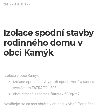
tel. 728 918 177
Izolace spodní stavby
rodinného domu v
obci Kamýk
Izolace v obci Kamýk
izolace spodní stavby proti spodní vodě a radonu
systémem FATRAFOL 803
oboustranná separace fatratex 500g/m2
Neváhejte se na nás obrátit v oblasti izolací! Poradíme,