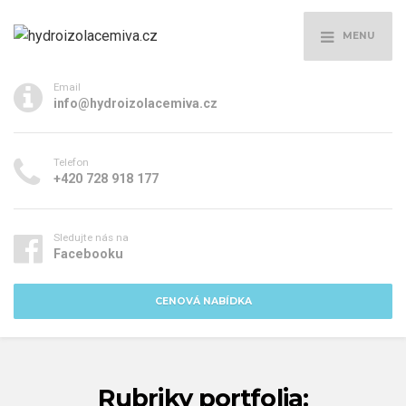
MENU
Email
info@hydroizolacemiva.cz
Telefon
+420 728 918 177
Sledujte nás na
Facebooku
CENOVÁ NABÍDKA
Rubriky portfolia: