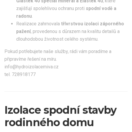
Glastek 40 speciál mineral a Elastek 40
, které
zajišťují spolehlivou ochranu proti
spodní vodě a
radonu
.
Realizace zahrnovala
třívrstvou izolaci záporného
pažení
, provedenou s důrazem na kvalitu detailů a
dlouhodobou životnost celého systému.
Pokud potřebujete naše služby, rádi vám poradíme a
připravíme řešení na míru.
info@hydroizolacemiva.cz
tel. 728918177
Izolace spodní stavby
rodinného domu