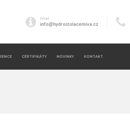
Email
info@hydroizolacemiva.cz
RENCE
CERTIFIKÁTY
NOVINKY
KONTAKT