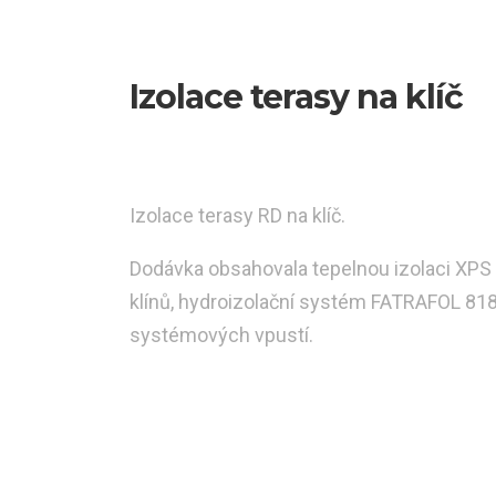
Izolace terasy na klíč
Izolace terasy RD na klíč.
Dodávka obsahovala tepelnou izolaci XPS
klínů, hydroizolační systém FATRAFOL 81
systémových vpustí.