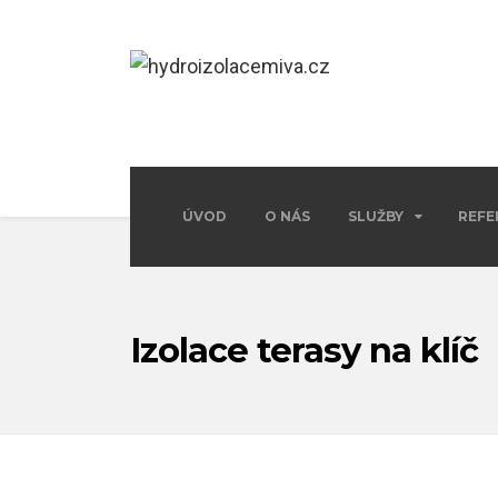
ÚVOD
O NÁS
SLUŽBY
REFE
Izolace terasy na klíč