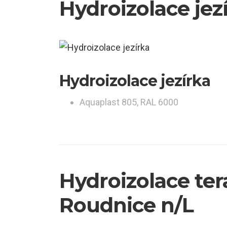
Hydroizolace jez
Hydroizolace jezírka
Aquaplast 805, RAL 6000
Hydroizolace te
Roudnice n/L