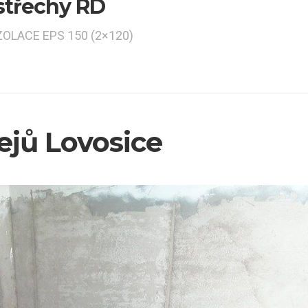
střechy RD
ZOLACE EPS 150 (2×120)
lejů Lovosice