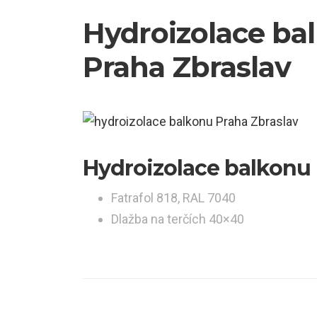
Hydroizolace b
Praha Zbraslav
Hydroizolace balkonu
Fatrafol 818, RAL 7040
Dlažba na terčích 40×40