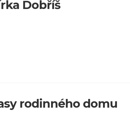
írka Dobříš
rasy rodinného domu