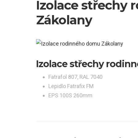
Izolace střechy
Zákolany
Izolace střechy rodi
Fatrafol 807, RAL 7040
Lepidlo Fatrafix FM
EPS 100S 260mm