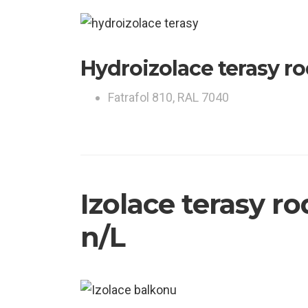
Hydroizolace terasy 
Fatrafol 810, RAL 7040
Izolace terasy 
n/L