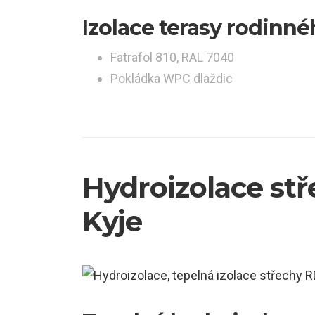
Izolace terasy rodin
Fatrafol 810, RAL 7040
Pokládka WPC dlaždic
Hydroizolace st
Kyje