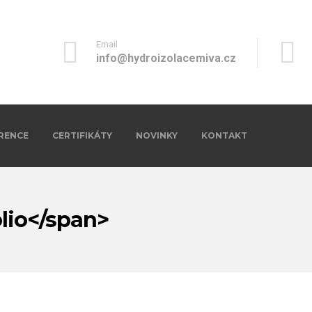
Email
info@hydroizolacemiva.cz
RENCE
CERTIFIKÁTY
NOVINKY
KONTAKT
lio</span>